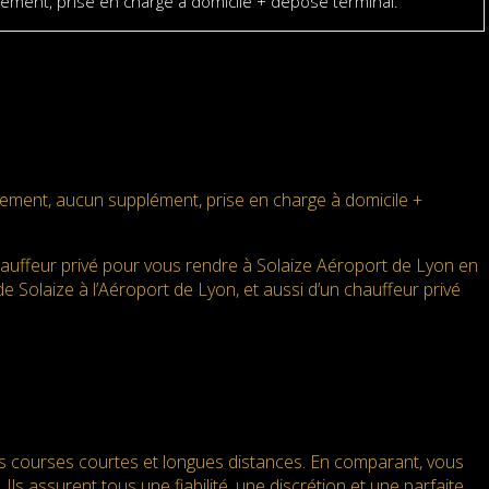
ment, prise en charge à domicile + dépose terminal.
ement, aucun supplément, prise en charge à domicile +
auffeur privé pour vous rendre à Solaize Aéroport de Lyon en
 de Solaize à l’Aéroport de Lyon, et aussi d’un chauffeur privé
es courses courtes et longues distances. En comparant, vous
Ils assurent tous une fiabilité, une discrétion et une parfaite