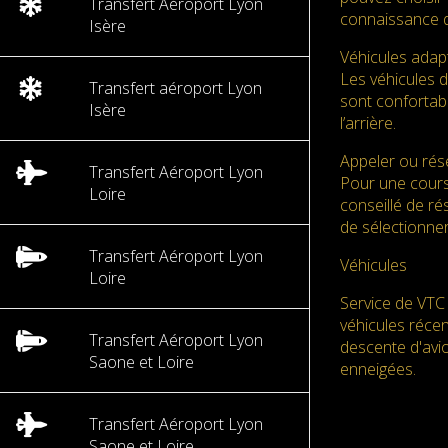
Transfert Aéroport Lyon
connaissance d
Isère
Véhicules adap
Les véhicules 
Transfert aéroport Lyon
sont confortabl
Isère
l’arrière.
Appeler ou rése
Transfert Aéroport Lyon
Pour une cours
Loire
conseillé de ré
de sélectionner
Transfert Aéroport Lyon
Véhicules
Loire
Service de VTC 
véhicules réce
Transfert Aéroport Lyon
descente d'avio
Saone et Loire
enneigées.
Transfert Aéroport Lyon
Saone et Loire