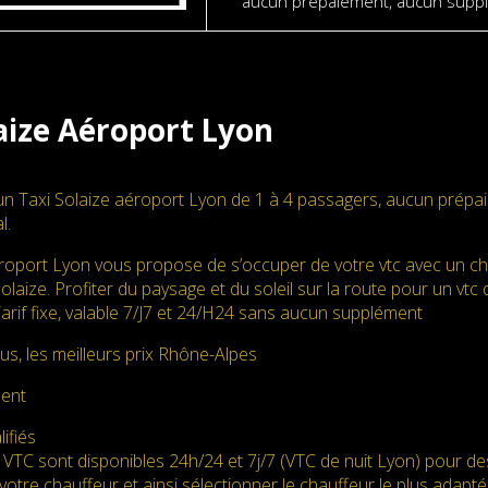
aucun prépaiement, aucun supplé
aize Aéroport Lyon
un Taxi Solaize aéroport Lyon de 1 à 4 passagers, aucun prépai
l.
roport Lyon vous propose de s’occuper de votre vtc avec un ch
Solaize. Profiter du paysage et du soleil sur la route pour un vtc
Tarif fixe, valable 7/J7 et 24/H24 sans aucun supplément
us, les meilleurs prix Rhône-Alpes
ment
ifiés
 VTC sont disponibles 24h/24 et 7j/7 (VTC de nuit Lyon) pour d
votre chauffeur et ainsi sélectionner le chauffeur le plus adapté. 