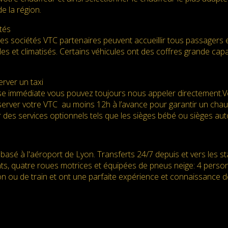
e la région.
tés
des sociétés VTC partenaires peuvent accueillir tous passagers 
es et climatisés. Certains véhicules ont des coffres grande ca
rver un taxi
e immédiate vous pouvez toujours nous appeler directement.Vot
server votre VTC au moins 12h à l’avance pour garantir un chauff
 des services optionnels tels que les sièges bébé ou sièges au
basé à l'aéroport de Lyon. Transferts 24/7 depuis et vers les s
nts, quatre roues motrices et équipées de pneus neige: 4 perso
n ou de train et ont une parfaite expérience et connaissance d