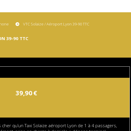
 Rhone
VTC Solaize / Aéroport Lyon 39-90 TTC
ON 39-90 TTC
39,90
€
 cher qu’un Taxi Solaize aéroport Lyon de 1 à 4 passagers,