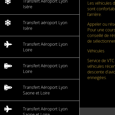
Transfert Aéroport Lyon
Les véhicules 
Isère
sont confortabl
l’arrière.
Transfert aéroport Lyon
Appeler ou rése
Isère
Pour une cours
conseillé de ré
de sélectionner
Transfert Aéroport Lyon
Loire
Véhicules
Service de VTC 
Transfert Aéroport Lyon
véhicules réce
Loire
descente d'avio
enneigées.
Transfert Aéroport Lyon
Saone et Loire
Transfert Aéroport Lyon
Saone et Loire