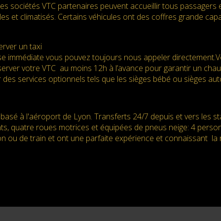
des sociétés VTC partenaires peuvent accueillir tous passagers 
es et climatisés. Certains véhicules ont des coffres grande ca
rver un taxi
e immédiate vous pouvez toujours nous appeler directement.Vot
server votre VTC au moins 12h à l’avance pour garantir un chauff
 des services optionnels tels que les sièges bébé ou sièges au
basé à l'aéroport de Lyon. Transferts 24/7 depuis et vers les s
nts, quatre roues motrices et équipées de pneus neige: 4 perso
n ou de train et ont une parfaite expérience et connaissant la