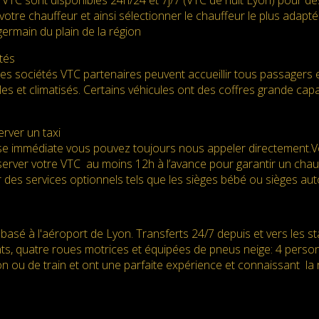
 VTC sont disponibles 24h/24 et 7j/7 (VTC de nuit Lyon) pour d
votre chauffeur et ainsi sélectionner le chauffeur le plus adapté. 
ermain du plain de la région
tés
des sociétés VTC partenaires peuvent accueillir tous passagers 
es et climatisés. Certains véhicules ont des coffres grande ca
rver un taxi
e immédiate vous pouvez toujours nous appeler directement.Vot
server votre VTC au moins 12h à l’avance pour garantir un chauff
 des services optionnels tels que les sièges bébé ou sièges au
basé à l'aéroport de Lyon. Transferts 24/7 depuis et vers les s
nts, quatre roues motrices et équipées de pneus neige: 4 perso
n ou de train et ont une parfaite expérience et connaissant la