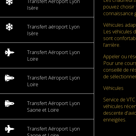
Les chauffeurs
Transfert Aéroport Lyon
pouvez choisir 
Isère
connaissance g
Véhicules adap
Transfert aéroport Lyon
Les véhicules 
Isère
sont confortabl
l’arrière.
Transfert Aéroport Lyon
Appeler ou rése
Loire
Pour une cours
conseillé de ré
de sélectionner
Transfert Aéroport Lyon
Loire
Véhicules
Service de VTC 
Transfert Aéroport Lyon
véhicules réce
Saone et Loire
descente d'avio
enneigées.
Transfert Aéroport Lyon
Saone et Loire