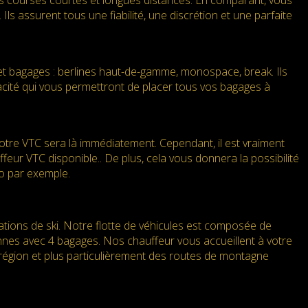
es courses courtes et longues distances. En comparant, vous
Ils assurent tous une fiabilité, une discrétion et une parfaite
et bagages : berlines haut-de-gamme, monospace, break. Ils
pacité qui vous permettront de placer tous vos bagages à
re VTC sera là immédiatement. Cependant, il est vraiment
eur VTC disponible.. De plus, cela vous donnera la possibilité
to par exemple.
tations de ski. Notre flotte de véhicules est composée de
nnes avec 4 bagages. Nos chauffeur vous accueillent à votre
 région et plus particulièrement des routes de montagne