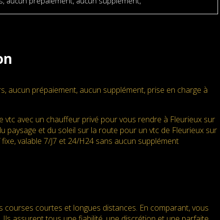
rs, aucun prépaiement, aucun supplément,
on
ers, aucun prépaiement, aucun supplément, prise en charge à
 vtc avec un chauffeur privé pour vous rendre à Fleurieux sur
 du paysage et du soleil sur la route pour un vtc de Fleurieux sur
rif fixe, valable 7/J7 et 24/H24 sans aucun supplément
es courses courtes et longues distances. En comparant, vous
Ils assurent tous une fiabilité, une discrétion et une parfaite