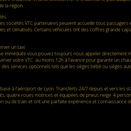
e la région.
tés
des sociétés VTC partenaires peuvent accueillir tous passagers 
es et climatisés. Certains véhicules ont des coffres grande ca
rver un taxi
e immédiate vous pouvez toujours nous appeler directement.Vot
server votre VTC au moins 12h à l’avance pour garantir un chauff
 des services optionnels tels que les sièges bébé ou sièges au
basé à l'aéroport de Lyon. Transferts 24/7 depuis et vers les s
nts, quatre roues motrices et équipées de pneus neige: 4 perso
n ou de train et ont une parfaite expérience et connaissance d