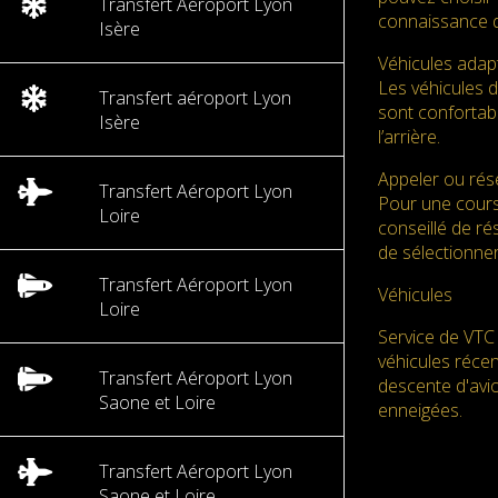
Transfert Aéroport Lyon
connaissance d
Isère
Véhicules adap
Les véhicules 
Transfert aéroport Lyon
sont confortabl
Isère
l’arrière.
Appeler ou rése
Transfert Aéroport Lyon
Pour une cours
Loire
conseillé de ré
de sélectionner
Transfert Aéroport Lyon
Véhicules
Loire
Service de VTC 
véhicules réce
Transfert Aéroport Lyon
descente d'avio
Saone et Loire
enneigées.
Transfert Aéroport Lyon
Saone et Loire