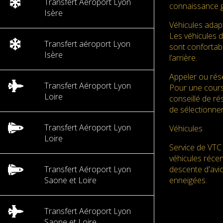
Transfert Aéroport Lyon
connaissance g
Isère
Véhicules adap
Les véhicules 
Transfert aéroport Lyon
sont confortabl
Isère
l’arrière.
Appeler ou rése
Transfert Aéroport Lyon
Pour une cours
Loire
conseillé de ré
de sélectionner
Transfert Aéroport Lyon
Véhicules
Loire
Service de VTC 
véhicules réce
Transfert Aéroport Lyon
descente d'avio
Saone et Loire
enneigées.
Transfert Aéroport Lyon
Saone et Loire