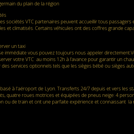
ermain du plain de la région
tés
des sociétés VTC partenaires peuvent accueillir tous passagers 
es et climatisés. Certains véhicules ont des coffres grande ca
rver un taxi
e immédiate vous pouvez toujours nous appeler directement.Vot
server votre VTC au moins 12h à l’avance pour garantir un chauff
 des services optionnels tels que les sièges bébé ou sièges au
basé à l'aéroport de Lyon. Transferts 24/7 depuis et vers les s
nts, quatre roues motrices et équipées de pneus neige: 4 perso
n ou de train et ont une parfaite expérience et connaissant la