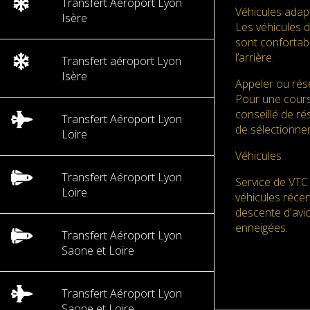
Transfert Aéroport Lyon
Véhicules adap
Isère
Les véhicules 
sont confortabl
l’arrière.
Transfert aéroport Lyon
Isère
Appeler ou rése
Pour une cours
conseillé de ré
Transfert Aéroport Lyon
de sélectionner
Loire
Véhicules
Transfert Aéroport Lyon
Service de VTC 
Loire
véhicules réce
descente d'avio
enneigées.
Transfert Aéroport Lyon
Saone et Loire
Transfert Aéroport Lyon
Saone et Loire