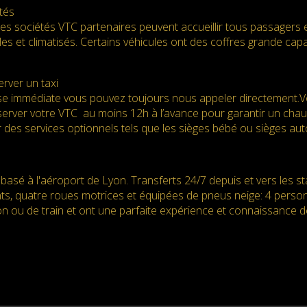
tés
des sociétés VTC partenaires peuvent accueillir tous passagers 
es et climatisés. Certains véhicules ont des coffres grande ca
rver un taxi
e immédiate vous pouvez toujours nous appeler directement.Vot
server votre VTC au moins 12h à l’avance pour garantir un chauff
 des services optionnels tels que les sièges bébé ou sièges au
basé à l'aéroport de Lyon. Transferts 24/7 depuis et vers les s
nts, quatre roues motrices et équipées de pneus neige: 4 perso
n ou de train et ont une parfaite expérience et connaissance d