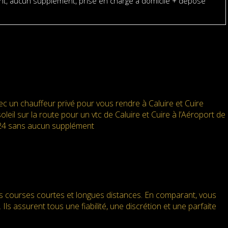
t, aucun supplément, prise en charge à domicile + dépose
c un chauffeur privé pour vous rendre à Caluire et Cuire
oleil sur la route pour un vtc de Caluire et Cuire à l’Aéroport de
24/H24 sans aucun supplément
es courses courtes et longues distances. En comparant, vous
Ils assurent tous une fiabilité, une discrétion et une parfaite