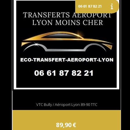
VTC Bully / Aéroport Lyon 89-90 TTC
89,90
€