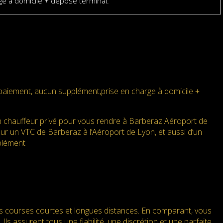
e à domicile + dépose terminal.
paiement, aucun supplément,prise en charge à domicile +
 chauffeur privé pour vous rendre à Barberaz Aéroport de
our un VTC de Barberaz à l’Aéroport de Lyon, et aussi d’un
pplément
es courses courtes et longues distances. En comparant, vous
Ils assurent tous une fiabilité, une discrétion et une parfaite