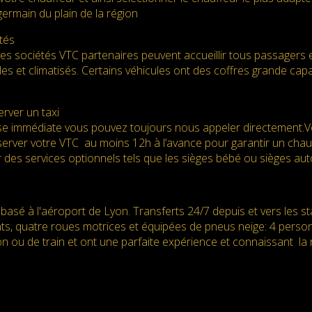
ermain du plain de la région
tés
des sociétés VTC partenaires peuvent accueillir tous passagers 
es et climatisés. Certains véhicules ont des coffres grande ca
rver un taxi
e immédiate vous pouvez toujours nous appeler directement.Vot
server votre VTC au moins 12h à l’avance pour garantir un chauff
 des services optionnels tels que les sièges bébé ou sièges au
basé à l'aéroport de Lyon. Transferts 24/7 depuis et vers les s
nts, quatre roues motrices et équipées de pneus neige: 4 perso
n ou de train et ont une parfaite expérience et connaissant la