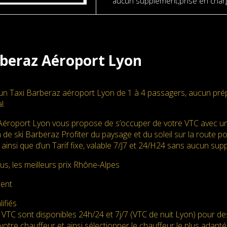
aucun supplément,prise en charg
beraz Aéroport Lyon
un Taxi Barberaz aéroport Lyon de 1 à 4 passagers, aucun pré
l.
éroport Lyon vous propose de s’occuper de votre VTC avec un
 de ski Barberaz Profiter du paysage et du soleil sur la route p
 ainsi que d’un Tarif fixe, valable 7/J7 et 24/H24 sans aucun su
us, les meilleurs prix Rhône-Alpes
ment
ifiés
 VTC sont disponibles 24h/24 et 7j/7 (VTC de nuit Lyon) pour d
votre chauffeur et ainsi sélectionner le chauffeur le plus adapté. 