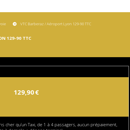
voie
VTC Barberaz / Aéroport Lyon 129-90 TTC
ON 129-90 TTC
129,90
€
ns cher qu’un Taxi, de 1 à 4 passagers, aucun prépaiement,