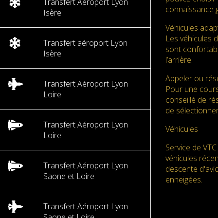
Transfert Aéroport Lyon
connaissance g
Isère
Véhicules adap
Les véhicules 
Transfert aéroport Lyon
sont confortabl
Isère
l’arrière.
Appeler ou rése
Transfert Aéroport Lyon
Pour une cours
Loire
conseillé de ré
de sélectionner
Transfert Aéroport Lyon
Véhicules
Loire
Service de VTC 
véhicules réce
Transfert Aéroport Lyon
descente d'avio
Saone et Loire
enneigées.
Transfert Aéroport Lyon
Saone et Loire