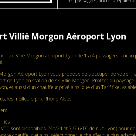
à 4 passagers, aucun prépaiemen
rt Villié Morgon Aéroport Lyon
un Taxi Villié Morgon aéroport Lyon de 1 à 4 passagers, aucun
l.
é Morgon Aéroport Lyon vous propose de s’occuper de votre Tran
 de Lyon en station de ski Villié Morgon Profiter du paysage et
yon, et aussi d’un chauffeur privé ainsi que d’un Tarif fixe, va
us, les meilleurs prix Rhône-Alpes
ment
ifiés
 VTC sont disponibles 24h/24 et 7j/7 (VTC de nuit Lyon) pour d
votre chauffeur et ainsi sélectionner le chauffeur le plus adapté. 