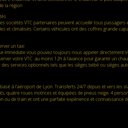
e la région.
tés
des sociétés VTC partenaires peuvent accueillir tous passagers 
es et climatisés. Certains véhicules ont des coffres grande ca
rver un taxi
e immédiate vous pouvez toujours nous appeler directement.Vot
server votre VTC au moins 12h à l’avance pour garantir un chauff
 des services optionnels tels que les sièges bébé ou sièges au
basé à l'aéroport de Lyon. Transferts 24/7 depuis et vers les s
nts, quatre roues motrices et équipées de pneus neige: 4 perso
n ou de train et ont une parfaite expérience et connaissance d