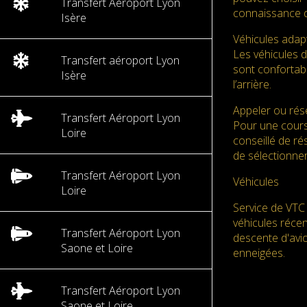
Transfert Aéroport Lyon
connaissance d
Isère
Véhicules adap
Les véhicules 
Transfert aéroport Lyon
sont confortabl
Isère
l’arrière.
Appeler ou rése
Transfert Aéroport Lyon
Pour une cours
Loire
conseillé de ré
de sélectionner
Transfert Aéroport Lyon
Véhicules
Loire
Service de VTC 
véhicules réce
Transfert Aéroport Lyon
descente d'avio
Saone et Loire
enneigées.
Transfert Aéroport Lyon
Saone et Loire