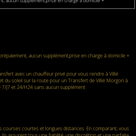
t, aucun supplément,prise en charge à domicile +
 prépaiement, aucun supplément,prise en charge à domicile +
sfert avec un chauffeur privé pour vous rendre à Villié
 du soleil sur la route pour un Transfert de Villié Morgon à
lable 7/J7 et 24/H24 sans aucun supplément
es courses courtes et longues distances. En comparant, vous
Ils assurent tous une fiabilité, une discrétion et une parfaite