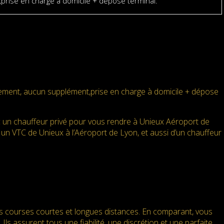
rise en charge à domicile + dépose terminal.
ement, aucun supplément,prise en charge à domicile + dépose
 un chauffeur privé pour vous rendre à Unieux Aéroport de
r un VTC de Unieux à l’Aéroport de Lyon, et aussi d’un chauffeur
es courses courtes et longues distances. En comparant, vous
Ils assurent tous une fiabilité, une discrétion et une parfaite