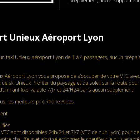
prépaiement, aucun supplément,p
rt Unieux Aéroport Lyon
un taxi Unieux aéroport Lyon de 1 à 4 passagers, aucun prépai
ux Aéroport Lyon vous propose de s’occuper de votre VTC avec
 de ski Unieux Profiter du paysage et du soleil sur la route pou
 d’un Tarif fixe, valable 7/J7 et 24/H24 sans aucun supplément
us, les meilleurs prix Rhône-Alpes
ment
ifiés
 VTC sont disponibles 24h/24 et 7j/7 (VTC de nuit Lyon) pour d
votre chauffeur et ainsi sélectionner le chauffeur le plus adapté. 