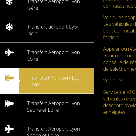
Transfert Aéroport Lyon
connaissance d
Isère
Véhicules adap
Les véhicules 
Transfert aéroport Lyon
sont confortabl
Isère
l’arrière.
Appeler ou rése
Transfert Aéroport Lyon
Pour une cours
Loire
conseillé de ré
de sélectionner
Transfert Aéroport Lyon
Véhicules
Loire
Service de VTC 
véhicules réce
Transfert Aéroport Lyon
descente d'avio
Saone et Loire
enneigées.
Transfert Aéroport Lyon
Saone et Loire