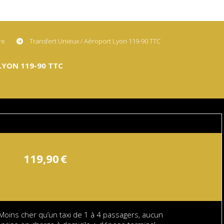
ire
Transfert Unieux / Aéroport Lyon 119-90 TTC
LYON 119-90 TTC
119,90
€
Moins cher qu’un taxi de 1 à 4 passagers, aucun