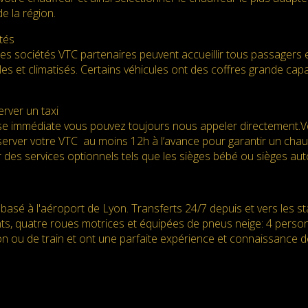
e la région.
tés
des sociétés VTC partenaires peuvent accueillir tous passagers 
es et climatisés. Certains véhicules ont des coffres grande ca
rver un taxi
e immédiate vous pouvez toujours nous appeler directement.Vot
server votre VTC au moins 12h à l’avance pour garantir un chauff
 des services optionnels tels que les sièges bébé ou sièges au
basé à l'aéroport de Lyon. Transferts 24/7 depuis et vers les s
nts, quatre roues motrices et équipées de pneus neige: 4 perso
n ou de train et ont une parfaite expérience et connaissance d