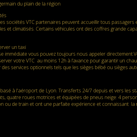
ermain du plain de la région
tés
des sociétés VTC partenaires peuvent accueillir tous passagers 
es et climatisés. Certains véhicules ont des coffres grande ca
rver un taxi
e immédiate vous pouvez toujours nous appeler directement.Vot
server votre VTC au moins 12h à l’avance pour garantir un chauff
 des services optionnels tels que les sièges bébé ou sièges au
basé à l'aéroport de Lyon. Transferts 24/7 depuis et vers les s
nts, quatre roues motrices et équipées de pneus neige: 4 perso
n ou de train et ont une parfaite expérience et connaissant la