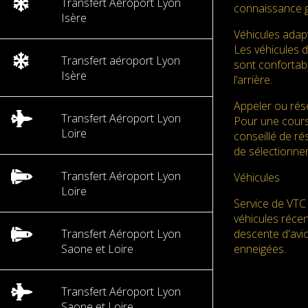
Transfert Aéroport Lyon
connaissance g
Isère
Véhicules adap
Les véhicules 
Transfert aéroport Lyon
sont confortabl
Isère
l’arrière.
Appeler ou rése
Transfert Aéroport Lyon
Pour une cours
Loire
conseillé de ré
de sélectionner
Transfert Aéroport Lyon
Véhicules
Loire
Service de VTC 
véhicules réce
Transfert Aéroport Lyon
descente d'avio
Saone et Loire
enneigées.
Transfert Aéroport Lyon
Saone et Loire