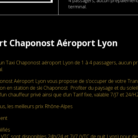
4 passagers, aucun prépaiement
terminal.
rt Chaponost Aéroport Lyon
un Taxi Chaponost aéroport Lyon de 1 à 4 passagers, aucun pr
l.
onost Aéroport Lyon vous propose de s’occuper de votre Trans
n en station de ski Chaponost Profiter du paysage et du soleil
d’un chauffeur privé ainsi que d’un Tarif fixe, valable 7/J7 et 
us, les meilleurs prix Rhône-Alpes
ment
ifiés
 VTC sont disponibles 24h/24 et 7j/7 (VTC de nuit Lyon) pour d