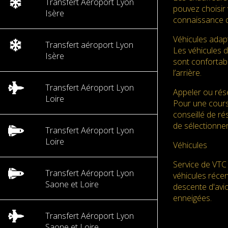
Transfert Aéroport Lyon
pouvez choisir 
Isère
connaissance d
Véhicules adap
Transfert aéroport Lyon
Les véhicules 
Isère
sont confortabl
l’arrière.
Transfert Aéroport Lyon
Appeler ou rése
Loire
Pour une cours
conseillé de ré
de sélectionner
Transfert Aéroport Lyon
Loire
Véhicules
Service de VTC 
Transfert Aéroport Lyon
véhicules réce
Saone et Loire
descente d'avio
enneigées.
Transfert Aéroport Lyon
Saone et Loire