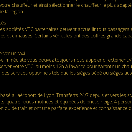
votre chauffeur et ainsi sélectionner le chauffeur le plus adapté. 
e la région.
tés
des sociétés VTC partenaires peuvent accueillir tous passagers 
es et climatisés. Certains véhicules ont des coffres grande ca
rver un taxi
e immédiate vous pouvez toujours nous appeler directement.Vot
server votre VTC au moins 12h à l’avance pour garantir un chauff
 des services optionnels tels que les sièges bébé ou sièges au
basé à l'aéroport de Lyon. Transferts 24/7 depuis et vers les s
nts, quatre roues motrices et équipées de pneus neige: 4 perso
n ou de train et ont une parfaite expérience et connaissance d