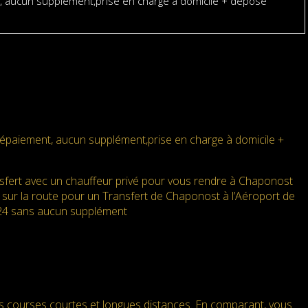
, aucun supplément,prise en charge à domicile + dépose
épaiement, aucun supplément,prise en charge à domicile +
fert avec un chauffeur privé pour vous rendre à Chaponost
 sur la route pour un Transfert de Chaponost à l’Aéroport de
24/H24 sans aucun supplément
es courses courtes et longues distances. En comparant, vous