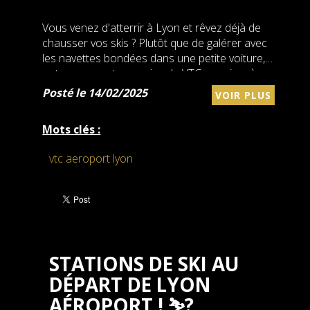
Vous venez d'atterrir à Lyon et rêvez déjà de
chausser vos skis ? Plutôt que de galérer avec
les navettes bondées dans une petite voiture,
optez pour notre service de VTC premium à
petit prix. .
Posté le 14/02/2025
VOIR PLUS
Mots clés :
vtc aeroport lyon
STATIONS DE SKI AU
DÉPART DE LYON
AÉROPORT ! ⛷️?️