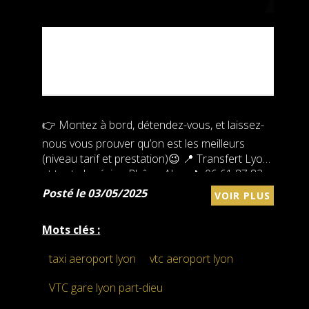
? VTC LYON & RHÔNE-
ALPES - TARIFS
IMBATTABLES ! ?
👉 Montez à bord, détendez-vous, et laissez-
nous vous prouver qu’on est les meilleurs
(niveau tarif et prestation)😉 📍 Transfert Lyon
et toute la région Rhône-Alpes 📞￼⁨06 61 87 82
21⁩ Réservation simple, rapide et sans carte
Posté le 03/05/2025
VOIR PLUS
bancaire
Mots clés :
taxi aeroport lyon
vtc aeroport lyon
VTC gare lyon part-dieu