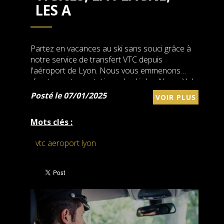
LES A
Partez en vacances au ski sans souci grâce à
notre service de transfert VTC depuis
l'aéroport de Lyon. Nous vous emmenons
directement aux stations de ski des Alpes : Val
Thorens, Tignes, La Plagne, Les Arcs, et bien
Posté le 07/01/2025
VOIR PLUS
d'autres.
Mots clés :
vtc aeroport lyon