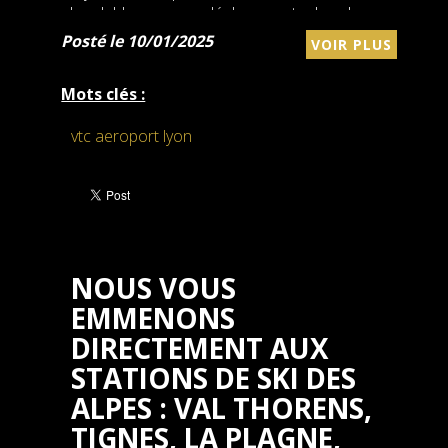
abordable pour vos déplacements dans la
région Rhône-Alpes ? Nous sommes là pour...
Posté le 10/01/2025
VOIR PLUS
Mots clés :
vtc aeroport lyon
NOUS VOUS
EMMENONS
DIRECTEMENT AUX
STATIONS DE SKI DES
ALPES : VAL THORENS,
TIGNES, LA PLAGNE,