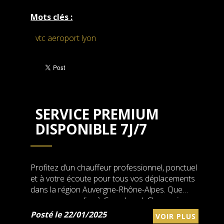
Mots clés :
vtc aeroport lyon
SERVICE PREMIUM
DISPONIBLE 7J/7
Profitez d’un chauffeur professionnel, ponctuel
et à votre écoute pour tous vos déplacements
dans la région Auvergne-Rhône-Alpes. Que
vous vous rendiez à Courchevel, Chamonix,
Les 2 Alpes, ou toute autre station, nous
Posté le 22/01/2025
VOIR PLUS
sommes là pour vous !