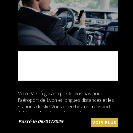
VTC AÉROPORT LYON
SAINT EXUPÉRY
NAVETTE
Votre VTC à garanti prix le plus bas pour
l'aéroport de Lyon et longues distances et les
stations de ski ! Vous cherchez un transport
fiable, confortable et économique pour vos
déplacements vers l'aéroport de Lyon ou
Posté le 06/01/2025
VOIR PLUS
votre...