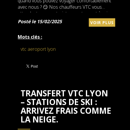
quand vous pouvez voyager confortablement
avec nous ? 😏 Nos chauffeurs VTC vous
attendent pour un trajet sans stress et à prix
tout doux !
Posté le 15/02/2025
VOIR PLUS
Mots clés :
vtc aeroport lyon
TRANSFERT VTC LYON
– STATIONS DE SKI :
ARRIVEZ FRAIS COMME
LA NEIGE.