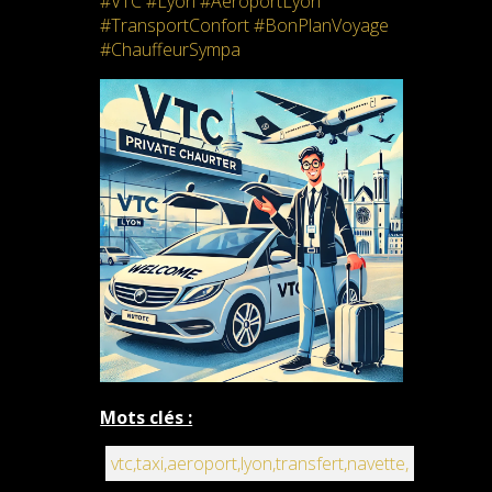
#VTC #Lyon #AéroportLyon
#TransportConfort #BonPlanVoyage
#ChauffeurSympa
Mots clés :
vtc,taxi,aeroport,lyon,transfert,navette,