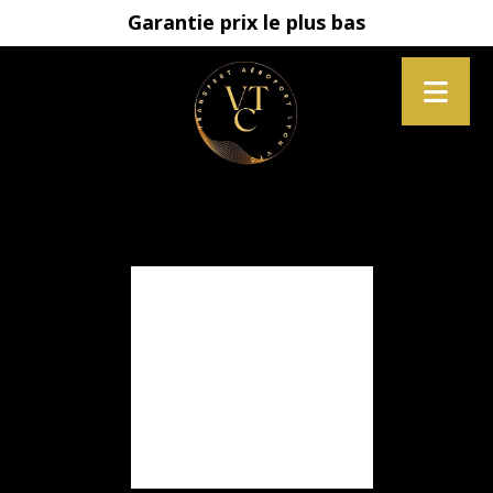
Garantie prix le plus bas
?❄️ BESOIN D’UN
LIFT VERS LES
SOMMETS SANS
FAIRE FONDRE
VOTRE BUDGET ?
❄️?