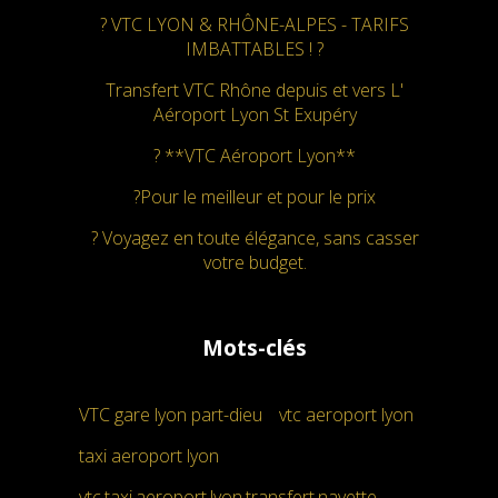
? VTC LYON & RHÔNE-ALPES - TARIFS
IMBATTABLES ! ?
Transfert VTC Rhône depuis et vers L'
Aéroport Lyon St Exupéry
? **VTC Aéroport Lyon**
?Pour le meilleur et pour le prix
? Voyagez en toute élégance, sans casser
votre budget.
Mots-clés
VTC gare lyon part-dieu
vtc aeroport lyon
taxi aeroport lyon
vtc,taxi,aeroport,lyon,transfert,navette,