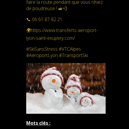
faire la route pendant que vous rêvez
de poudreuse ! 🚙💨
📞 06 61 87 82 21
🌍https://www.transferts-aeroport-
lyon-saint-exupery.com/
#SkiSansStress #VTCAlpes
#AéroportLyon #TransportSki
Mots clés :